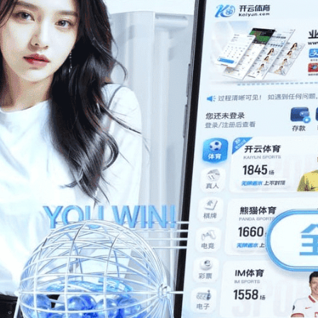
yy易游体育 动态
加油站膜结构
商业设施膜结构
体育设施膜结构
工程案例
游乐设施膜结构
yy易游体育:ETFE透明膜结构
客户见证
荣誉资质
yy易游体育:关于yy易游体育
资质证书
公司简介