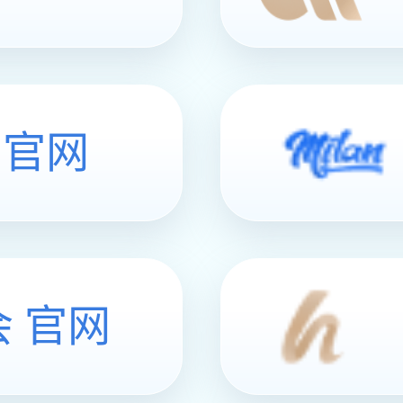
yy易游体育:
yy易游体育:
yy易游体育:
yy易游体育:
yy
工程案例
客户见证
荣誉资质
招聘中心
关于