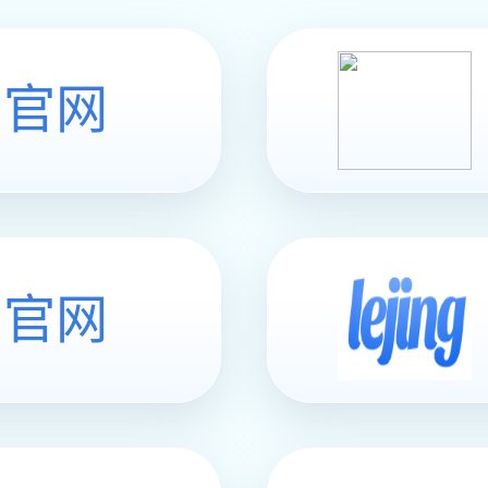
好在哪里为大家做个介绍。
结构作为新型的建筑材料，相对于传统的建筑材料来说，有何优势呢？凭
引人之处，张拉索膜结构就给了使用者舒适感与归属感。
，张拉索膜结构可以变化成不同的造型，给你一种艺术品的即视感；无论
造型单一的问题。
面，张拉索膜结构有着诸多特点，张拉索膜结构膜材轻质，却架构稳定，
材又自带着其特有的自洁性，在平时维护可以减少不少的费用。