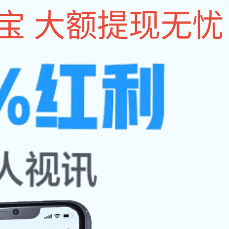
在线留言
yy易游体育:关于yy易游体育