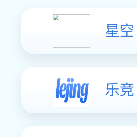
索膜结构价值
充气膜膜结构
张拉索膜
收费站膜结构
其本身有着吸
加油站膜结构
在外观上
决了传统建筑
商业设施膜结构
在内在方
安全性；而膜
体育设施膜结构
游乐设施膜结构
yy易游体育:ETFE透明膜结构