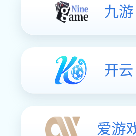
yy易游体育:
膜结构方案
建筑膜材
yy易游体
网站yy易游
育:yy易游体
体育
育 动态