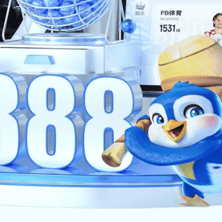
在线留言
服务宗旨
yy易游体育
联系yy易游体育
膜结构方案
游乐设施膜结构
口膜结构
水上乐园入口膜结构
筑材料张拉索膜结构有何优势
？
PTFE
膜材料
适用于什么建筑？
西，yy易游体育 都要理性的说服自己，我为什么要买呢？而yy易游体育