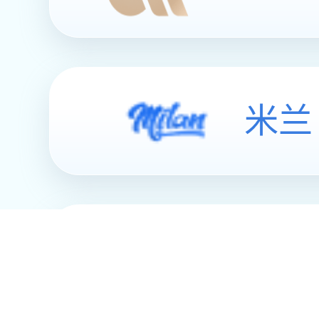
yy易游体育: 24小时服务热线：
13751161997
yy易游体育: 公司地址：深圳市宝安区宝民一路白金酒店
大厦3216室
yy易游体育: QQ:724125015
友情链接：
Copyright ©
张拉膜-膜结构看台-PTFE膜材-ETFE膜材料-膜结构厂家
收缩
QQ咨询