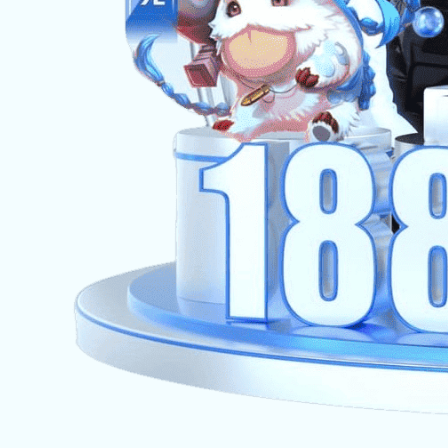
yy易游体育: 膜结构
yy易游体育
水上乐园入
方案
交通设施膜结构
景观设施张拉膜
新型的建
污水处理厂膜结构
一般买东