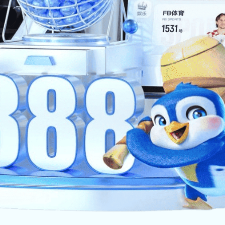
在线留言
服务宗旨
yy易游体育
联系yy易游体育
体育:联系yy易游体育
y易游体育结构有限公司
7551128
1161997
安区宝民一路白金酒店大厦3216室