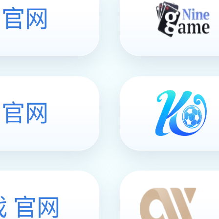
yy易游体育:
yy易游体育:
yy易游体育:
yy易游体育:
关于
工程案例
客户见证
荣誉资质
招聘中心